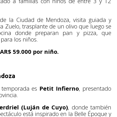
ntado a familias con niños de entre 3 y 12
sde la Ciudad de Mendoza, visita guiada y
a Zuelo, trasplante de un olivo que luego se
ocina donde preparan pan y pizza, que
ara los niños.
 AR$ 59.000 por niño.
ndoza
a temporada es
Petit Infierno
, presentado
vincia.
rdriel (Luján de Cuyo)
, donde también
pectáculo está inspirado en la Belle Époque y