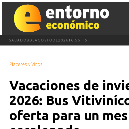
SABADO
8
DE
AGOSTO
DE
2026
16:56 HS
Placeres y Vinos
Vacaciones de inv
2026: Bus Vitiviníc
oferta para un mes