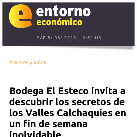
SAB
8
/
08
/
2026
19:51 HS
Placeres y Vinos
Bodega El Esteco invita a
descubrir los secretos de
los Valles Calchaquíes en
un fin de semana
inolvidable