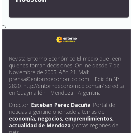
"}
Revista Entorno Económico El medio que leen
quienes toman decisiones. Online desde 7 de
Noviembre de 2005. Año 21. Mail:
prensa@entornoeconomico.com | Edición N°
2820. http://entornoeconomico.com.ar/ se edita
en Guaymallén - Mendoza - Argentina
Director:
Esteban Perez Dacuña
. Portal de
noticias argentino orientado a temas de
economía, negocios, emprendimientos,
actualidad de Mendoza
y otras regiones del
país.