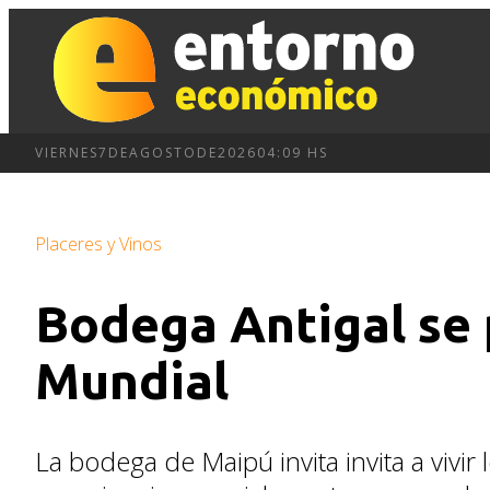
VIERNES
7
DE
AGOSTO
DE
2026
04:09 HS
Placeres y Vinos
Bodega Antigal se
Mundial
La bodega de Maipú invita invita a vivir