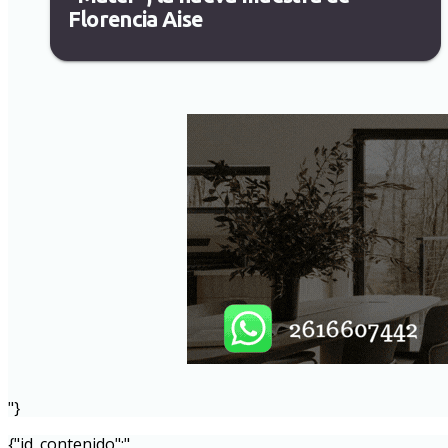
Florencia Aise
"}
{"id_contenido":"