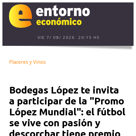
VIE
7
/
08
/
2026
20:15 HS
Placeres y Vinos
Bodegas López te invita
a participar de la "Promo
López Mundial": el fútbol
se vive con pasión y
descorchar tiene premio