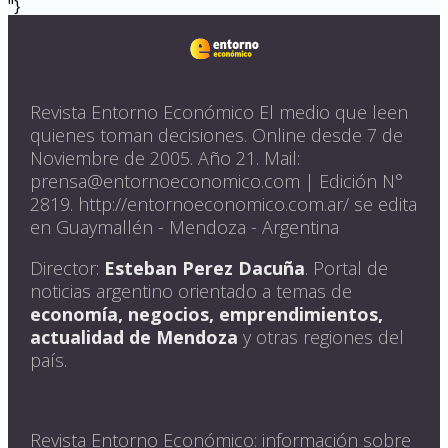
"}
Revista Entorno Económico El medio que leen
quienes toman decisiones. Online desde 7 de
Noviembre de 2005. Año 21. Mail:
prensa@entornoeconomico.com | Edición N°
2819. http://entornoeconomico.com.ar/ se edita
en Guaymallén - Mendoza - Argentina
Director:
Esteban Perez Dacuña
. Portal de
noticias argentino orientado a temas de
economía, negocios, emprendimientos,
actualidad de Mendoza
y otras regiones del
país.
Revista Entorno Económico: información sobre