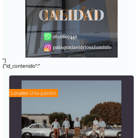
"}
{"id_contenido":"
Locales
Una pasión