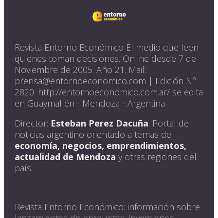
Revista Entorno Económico El medio que leen
quienes toman decisiones. Online desde 7 de
Noviembre de 2005. Año 21. Mail:
prensa@entornoeconomico.com | Edición N°
2820. http://entornoeconomico.com.ar/ se edita
en Guaymallén - Mendoza - Argentina
Director:
Esteban Perez Dacuña
. Portal de
noticias argentino orientado a temas de
economía, negocios, emprendimientos,
actualidad de Mendoza
y otras regiones del
país.
Revista Entorno Económico: información sobre
lanzamientos de productos, inversiones