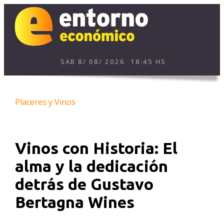
SAB
8
/
08
/
2026
18:45 HS
Placeres y Vinos
Vinos con Historia: El
alma y la dedicación
detrás de Gustavo
Bertagna Wines