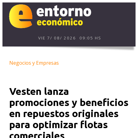
VIE
7
/
08
/
2026
09:05 HS
Negocios y Empresas
Vesten lanza
promociones y beneficios
en repuestos originales
para optimizar flotas
comerciales