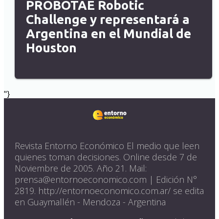
PROBOTAE Robotic
Challenge y representará a
Argentina en el Mundial de
Houston
"}
Revista Entorno Económico El medio que leen
quienes toman decisiones. Online desde 7 de
Noviembre de 2005. Año 21. Mail:
prensa@entornoeconomico.com | Edición N°
2819. http://entornoeconomico.com.ar/ se edita
en Guaymallén - Mendoza - Argentina