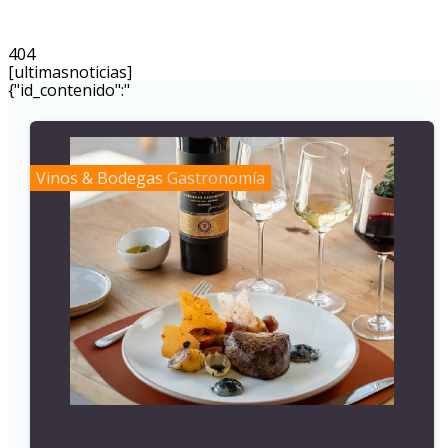
404
[ultimasnoticias]
{"id_contenido":"
Vinos & Bodegas
Gastronomía