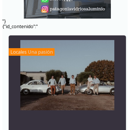
"}
{"id_contenido":"
Locales
Una pasión