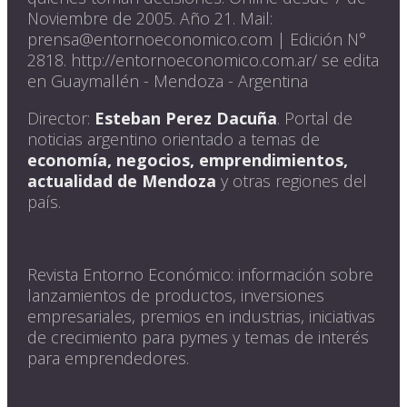
Noviembre de 2005. Año 21. Mail:
prensa@entornoeconomico.com | Edición N°
2818. http://entornoeconomico.com.ar/ se edita
en Guaymallén - Mendoza - Argentina
Director:
Esteban Perez Dacuña
. Portal de
noticias argentino orientado a temas de
economía, negocios, emprendimientos,
actualidad de Mendoza
y otras regiones del
país.
Revista Entorno Económico: información sobre
lanzamientos de productos, inversiones
empresariales, premios en industrias, iniciativas
de crecimiento para pymes y temas de interés
para emprendedores.