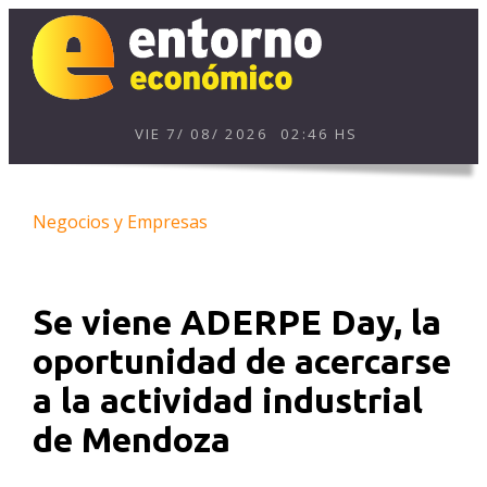
VIE
7
/
08
/
2026
02:46 HS
Negocios y Empresas
Se viene ADERPE Day, la
oportunidad de acercarse
a la actividad industrial
de Mendoza