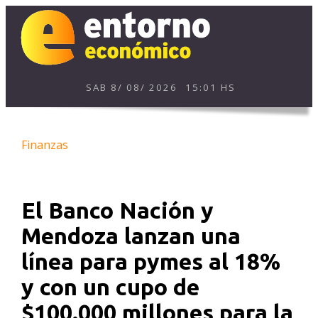
SAB
8
/
08
/
2026
15:01 HS
Finanzas
El Banco Nación y
Mendoza lanzan una
línea para pymes al 18%
y con un cupo de
$100.000 millones para la