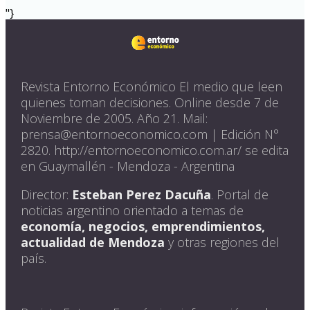
"}
Revista Entorno Económico El medio que leen
quienes toman decisiones. Online desde 7 de
Noviembre de 2005. Año 21. Mail:
prensa@entornoeconomico.com | Edición N°
2820. http://entornoeconomico.com.ar/ se edita
en Guaymallén - Mendoza - Argentina
Director:
Esteban Perez Dacuña
. Portal de
noticias argentino orientado a temas de
economía, negocios, emprendimientos,
actualidad de Mendoza
y otras regiones del
país.