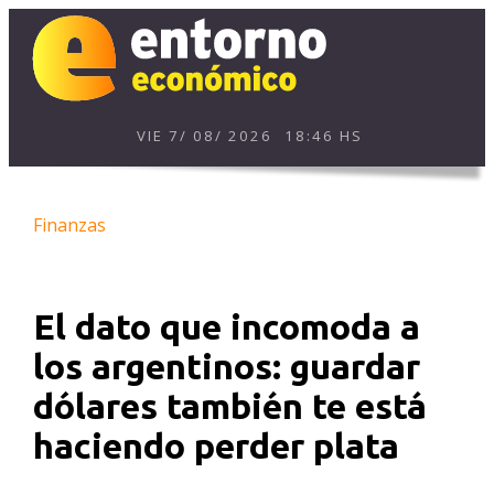
VIE
7
/
08
/
2026
18:46 HS
Finanzas
El dato que incomoda a
los argentinos: guardar
dólares también te está
haciendo perder plata