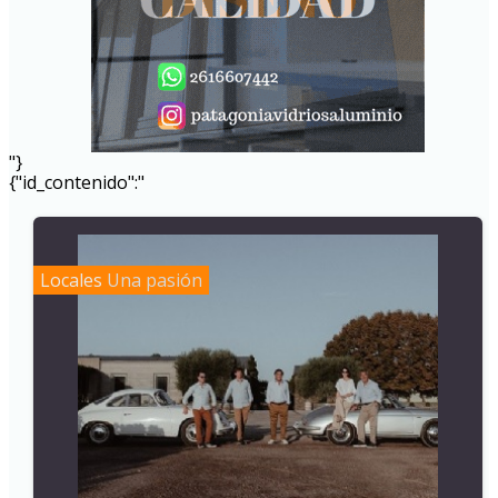
"}
{"id_contenido":"
Locales
Una pasión