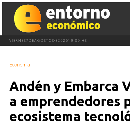
VIERNES
7
DE
AGOSTO
DE
2026
19:09 HS
Economía
Andén y Embarca V
a emprendedores p
ecosistema tecnol