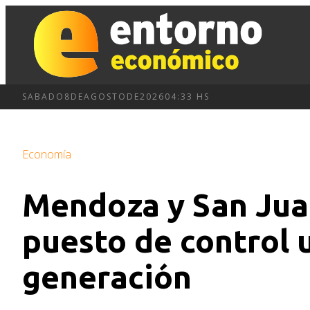
SABADO
8
DE
AGOSTO
DE
2026
04:33 HS
Economía
Mendoza y San Jua
puesto de control 
generación