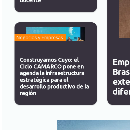
docente
Negocios y Empresas
Construyamos Cuyo: el
Empr
Ciclo CAMARCO pone en
Bras
agenda la infraestructura
estratégica para el
exte
desarrollo productivo de la
dife
región