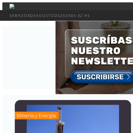
SABADO
8
DE
AGOSTO
DE
2026
03:42 HS
Minería y Energía